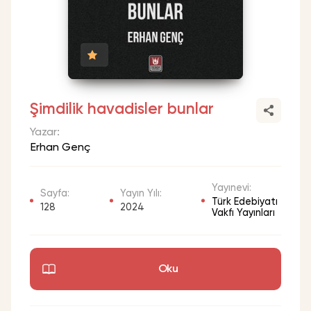
Kurumsal
Çözümler
Destek
S.S.S
Paket Satın Al
İletişim
Şimdilik havadisler bunlar
Yazar:
Erhan Genç
Kullanıcı Sözleşmesi
Telif Hakları
İptal ve İade Koşulları
Yayınevi:
Sayfa:
Yayın Yılı:
Türk Edebiyatı
128
2024
Vakfı Yayınları
TÜRKÇE
Oku