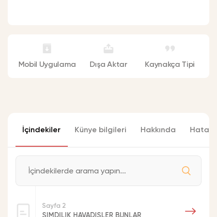
Mobil Uygulama
Dışa Aktar
Kaynakça Tipi
İçindekiler
Künye bilgileri
Hakkında
Hata bi
Sayfa 2
SIMDILIK HAVADISLER BUNLAR