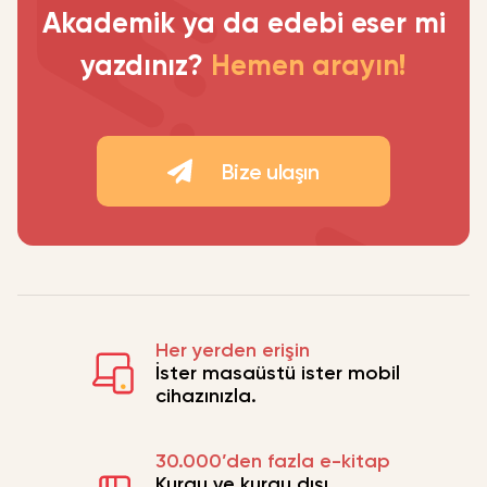
Akademik ya da edebi eser mi
yazdınız?
Hemen arayın!
Bize ulaşın
Her yerden erişin
İster masaüstü ister mobil
cihazınızla.
30.000’den fazla e-kitap
Kurgu ve kurgu dışı