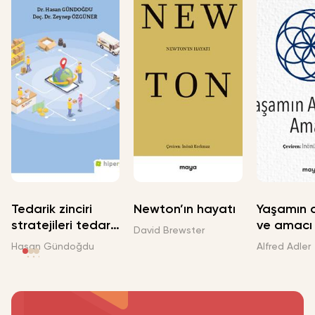
Tedarik zinciri
Newton’ın hayatı
Yaşamın 
stratejileri tedarik
ve amacı
David Brewster
zinciri
Hasan Gündoğdu
Alfred Adler
performansını
nasıl etkiler? :
bölgesel bir
analiz