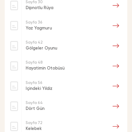
Sayfa 30
Dipnotlu Rüya
Sayfa 36
Yaz Yagmuru
Sayfa 42
Gölgeler Oyunu
DEĞERLENDİRME EKLE
Sayfa 48
Hayatimin Otobüsü
Sayfa 56
Içindeki Yildiz
Kürk Manto
Sayfa 64
KAYNAKÇA FORMATI SEÇ
DIŞARI AKTAR
Tümü
Belediyeler
Üniversiteler
Kurumlar
Dört Gün
Format Seçiniz
Bilgi Seçiniz
Kürk Manto
Şehir Seçiniz
Sayfa 72
ABNT
Künye Bilgilerini dışarı aktar
Kelebek
Kürk Manto