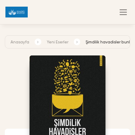
Anasayfa
Yeni Eserler
Şimdilik havadisler bunlar
Kayıt Ol
Giriş Yap
Kategoriler
Uzaktan Erişim
Hakkımızda